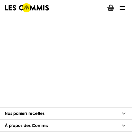
menu
keyboard_arrow_down
Nos paniers recettes
keyboard_arrow_down
À propos des Commis