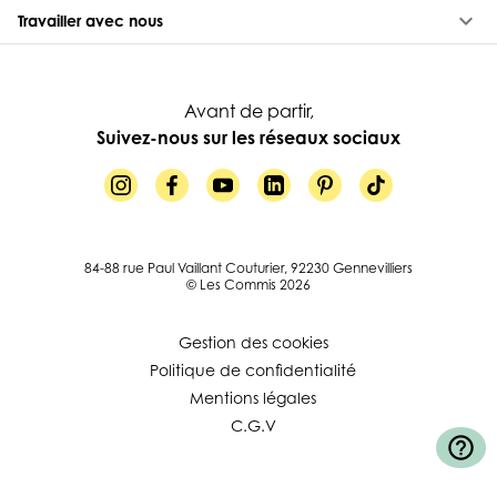
keyboard_arrow_down
Travailler avec nous
Avant de partir,
Suivez-nous sur les réseaux sociaux
84-88 rue Paul Vaillant Couturier, 92230 Gennevilliers
© Les Commis 2026
Gestion des cookies
Politique de confidentialité
Mentions légales
C.G.V
help_outline