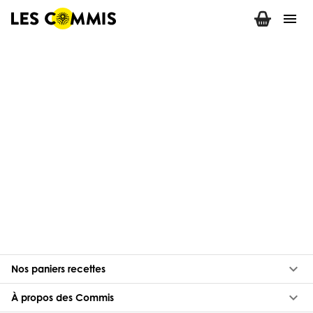
menu
keyboard_arrow_down
Nos paniers recettes
keyboard_arrow_down
À propos des Commis