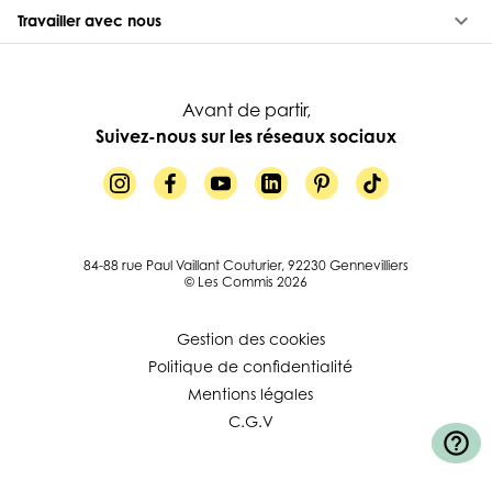
keyboard_arrow_down
Travailler avec nous
Avant de partir,
Suivez-nous sur les réseaux sociaux
84-88 rue Paul Vaillant Couturier, 92230 Gennevilliers
© Les Commis 2026
Gestion des cookies
Politique de confidentialité
Mentions légales
C.G.V
help_outline