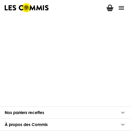
menu
keyboard_arrow_down
Nos paniers recettes
keyboard_arrow_down
À propos des Commis