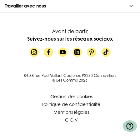
keyboard_arrow_down
Travailler avec nous
Avant de partir,
Suivez-nous sur les réseaux sociaux
84-88 rue Paul Vaillant Couturier, 92230 Gennevilliers
© Les Commis 2026
Gestion des cookies
Politique de confidentialité
Mentions légales
C.G.V
help_outline