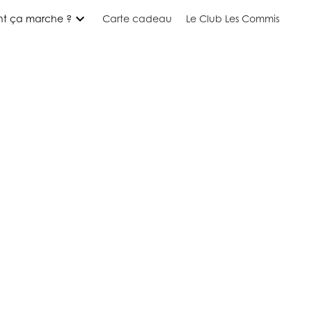
expand_more
t ça marche ?
Carte cadeau
Le Club Les Commis