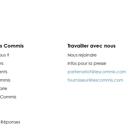
es Commis
Travailler avec nous
ous ?
Nous rejoindre
rs
Infos pour la presse
nts
partenariat@lescommis.com
ommis
fournisseur@lescommis.com
arle
es Commis
 Réponses