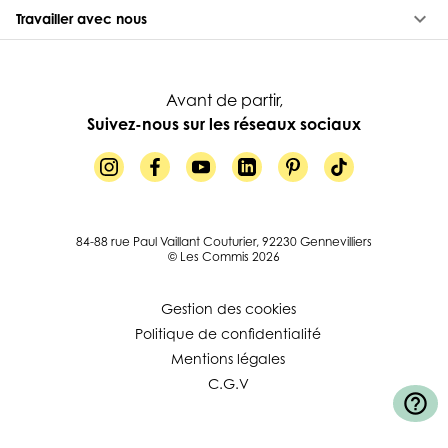
keyboard_arrow_down
Travailler avec nous
Avant de partir,
Suivez-nous sur les réseaux sociaux
84-88 rue Paul Vaillant Couturier, 92230 Gennevilliers
© Les Commis 2026
Gestion des cookies
Politique de confidentialité
Mentions légales
C.G.V
help_outline