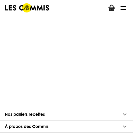
menu
keyboard_arrow_down
Nos paniers recettes
keyboard_arrow_down
À propos des Commis