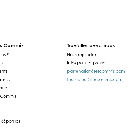
es Commis
Travailler avec nous
ous ?
Nous rejoindre
rs
Infos pour la presse
nts
partenariat@lescommis.com
ommis
fournisseur@lescommis.com
arle
es Commis
 Réponses