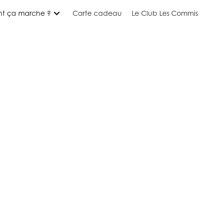
expand_more
t ça marche ?
Carte cadeau
Le Club Les Commis