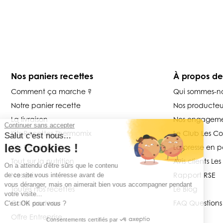
Nos paniers recettes
À propos d
Comment ça marche ?
Qui sommes-n
Notre panier recette
Nos producteu
La livraison
Nos engageme
Continuer sans accepter
Kits Recettes Thermomix
Le Club Les C
Salut c'est nous...
les Cookies !
Kits Recettes Bio
La presse en p
Tout sur la nutrition
Avis clients L
On a attendu d'être sûrs que le contenu
Nos prix
Rapport RSE
de ce site vous intéresse avant de
vous déranger, mais on aimerait bien vous accompagner pendant
Toutes nos recettes
Le Blog
votre visite...
Carte cadeau
FAQ Questions
C'est OK pour vous ?
Offre Entreprise
Consentements certifiés par