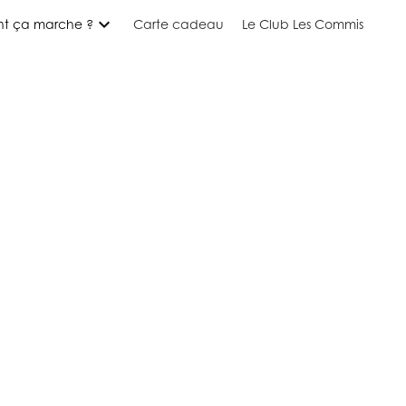
expand_more
t ça marche ?
Carte cadeau
Le Club Les Commis