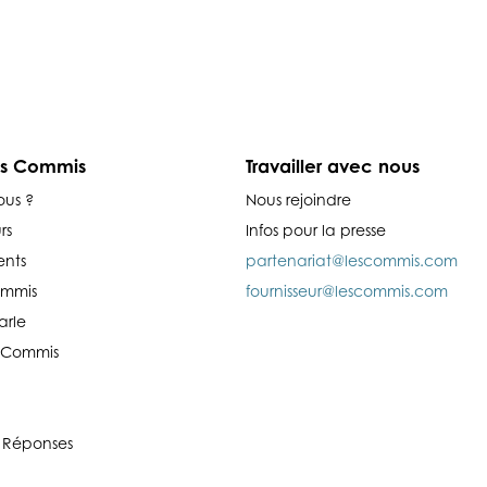
es Commis
Travailler avec nous
ous ?
Nous rejoindre
rs
Infos pour la presse
nts
partenariat@lescommis.com
ommis
fournisseur@lescommis.com
arle
es Commis
 Réponses