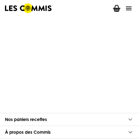
menu
keyboard_arrow_down
Nos paniers recettes
keyboard_arrow_down
À propos des Commis