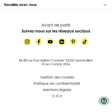
keyboard_arrow_down
Travailler avec nous
Avant de partir,
Suivez-nous sur les réseaux sociaux
84-88 rue Paul Vaillant Couturier, 92230 Gennevilliers
© Les Commis 2026
Gestion des cookies
Politique de confidentialité
Mentions légales
C.G.V
help_outline