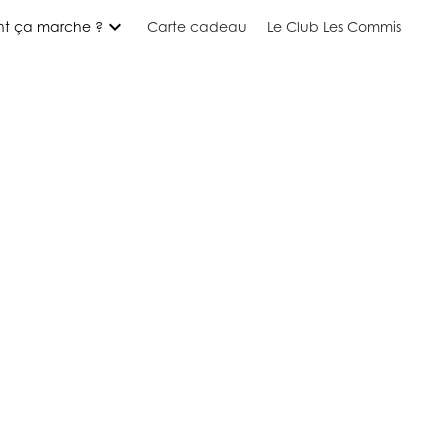
expand_more
t ça marche ?
Carte cadeau
Le Club Les Commis