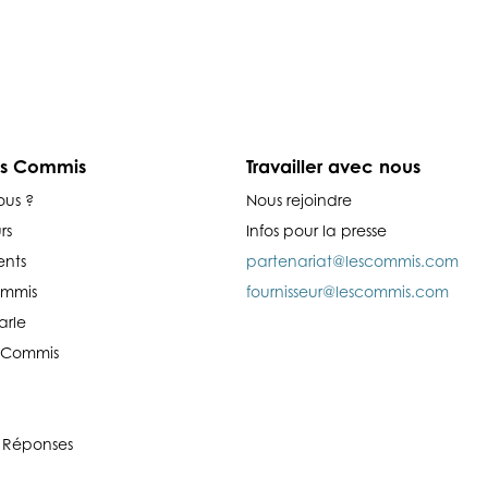
es Commis
Travailler avec nous
ous ?
Nous rejoindre
rs
Infos pour la presse
nts
partenariat@lescommis.com
ommis
fournisseur@lescommis.com
arle
es Commis
 Réponses