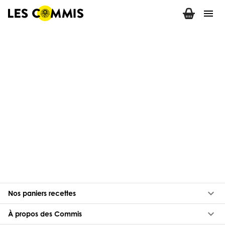
menu
keyboard_arrow_down
Nos paniers recettes
keyboard_arrow_down
À propos des Commis