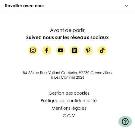
keyboard_arrow_down
Travailler avec nous
Avant de partir,
Suivez-nous sur les réseaux sociaux
84-88 rue Paul Vaillant Couturier, 92230 Gennevilliers
© Les Commis 2026
Gestion des cookies
Politique de confidentialité
Mentions légales
C.G.V
help_outline