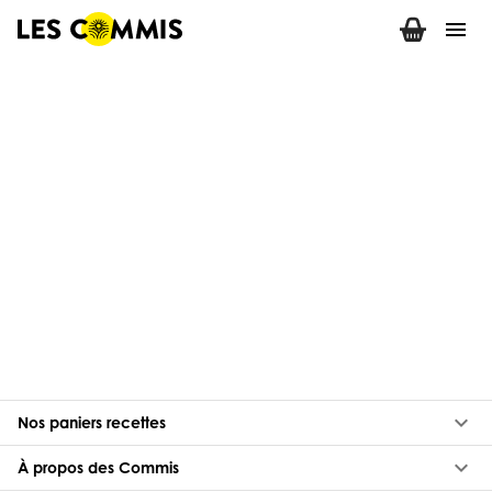
menu
keyboard_arrow_down
Nos paniers recettes
keyboard_arrow_down
À propos des Commis