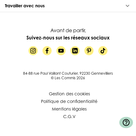
keyboard_arrow_down
Travailler avec nous
Avant de partir,
Suivez-nous sur les réseaux sociaux
84-88 rue Paul Vaillant Couturier, 92230 Gennevilliers
© Les Commis 2026
Gestion des cookies
Politique de confidentialité
Mentions légales
C.G.V
help_outline