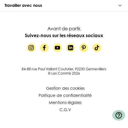
keyboard_arrow_down
Travailler avec nous
Avant de partir,
Suivez-nous sur les réseaux sociaux
84-88 rue Paul Vaillant Couturier, 92230 Gennevilliers
© Les Commis 2026
Gestion des cookies
Politique de confidentialité
Mentions légales
C.G.V
help_outline