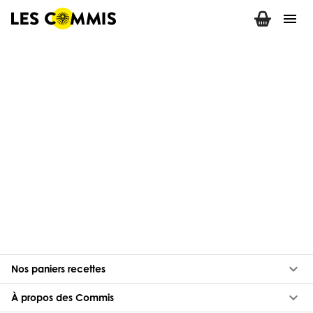
menu
keyboard_arrow_down
Nos paniers recettes
keyboard_arrow_down
À propos des Commis