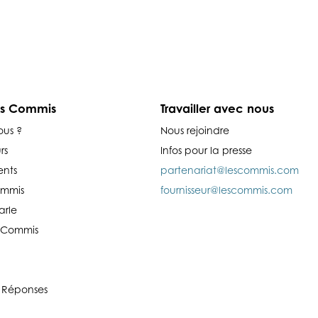
es Commis
Travailler avec nous
ous ?
Nous rejoindre
rs
Infos pour la presse
nts
partenariat@lescommis.com
ommis
fournisseur@lescommis.com
arle
es Commis
 Réponses