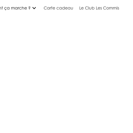
expand_more
t ça marche ?
Carte cadeau
Le Club Les Commis