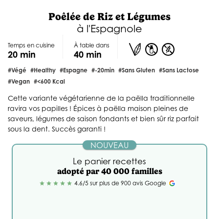
Poêlée de Riz et Légumes
à l'Espagnole
Temps en cuisine
À table dans
20 min
40 min
#végé
#healthy
#Espagne
#-20min
#sans Gluten
#sans Lactose
#vegan
#<600 Kcal
Cette variante végétarienne de la paëlla traditionnelle
ravira vos papilles ! Épices à paëlla maison pleines de
saveurs, légumes de saison fondants et bien sûr riz parfait
sous la dent. Succès garanti !
NOUVEAU
Le panier recettes
adopté par 40 000 familles
4.6/5 sur plus de 900 avis Google
star
star
star
star
star