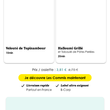
Velouté de Topinambour
Halloumi Grillé
et Taboulé de Pâtes Perlées
10min
20min
Prix / assiette :
3,81 €
4,75 €
Je découvre Les Commis maintenant
Livraison rapide
Label ultra exigeant
Partout en France
B-Corp