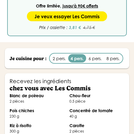
Offre limitée,
jusqu'à 90€ offerts
Je veux essayer Les Commis
3,81 €
Prix / assiette :
4,75 €
Je cuisine pour :
2 pers.
4 pers.
6 pers.
8 pers.
Recevez les ingrédients
chez vous avec Les Commis
Blanc de poireau
Chou-fleur
2 pièces
0.5 pièce
pois chiches
Concentré de tomate
230 g
40 g
Riz à risotto
Carotte
300 g
2 pièces