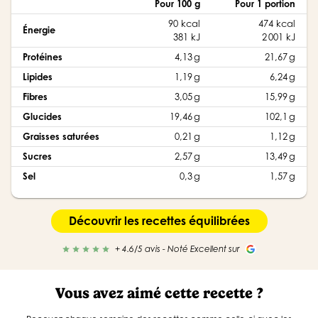
Pour 100 g
Pour 1 portion
90 kcal
474 kcal
Énergie
381 kJ
2 001 kJ
Protéines
4,13 g
21,67 g
Lipides
1,19 g
6,24 g
Fibres
3,05 g
15,99 g
Glucides
19,46 g
102,1 g
Graisses saturées
0,21 g
1,12 g
Sucres
2,57 g
13,49 g
Sel
0,3 g
1,57 g
Découvrir les recettes équilibrées
+ 4.6/5 avis - Noté Excellent sur
star
star
star
star
star
Vous avez aimé cette recette ?