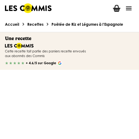
menu
chevron_right
chevron_right
Accueil
Recettes
Poêlée de Riz et Légumes à l'Espagnole
Une recette
Cette recette fait partie des paniers recette envoyés
aux abonnés des Commis
+ 4.6/5 sur Google
star
star
star
star
star