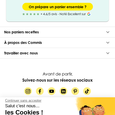
On prépare un panier ensemble ?
+ 4.6/5 avis - Noté Excellent sur
star
star
star
star
star
keyboard_arrow_down
Nos paniers recettes
keyboard_arrow_down
À propos des Commis
keyboard_arrow_down
Travailler avec nous
Avant de partir,
Suivez-nous sur les réseaux sociaux
Continuer sans accepter
Salut c'est nous...
84-88 rue Paul Vaillant Couturier, 92230 Gennevilliers
les Cookies !
© Les Commis 2026