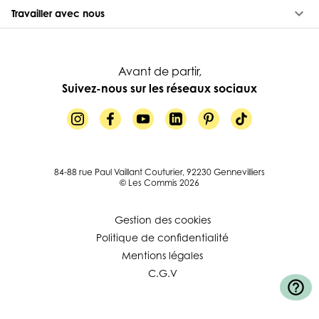
keyboard_arrow_down
Travailler avec nous
Avant de partir,
Suivez-nous sur les réseaux sociaux
84-88 rue Paul Vaillant Couturier, 92230 Gennevilliers
© Les Commis 2026
Gestion des cookies
Politique de confidentialité
Mentions légales
C.G.V
help_outline