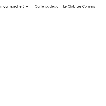
expand_more
t ça marche ?
Carte cadeau
Le Club Les Commis