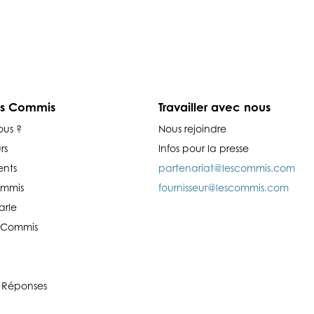
es Commis
Travailler avec nous
ous ?
Nous rejoindre
rs
Infos pour la presse
nts
partenariat@lescommis.com
ommis
fournisseur@lescommis.com
arle
es Commis
 Réponses