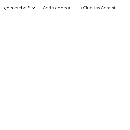
expand_more
t ça marche ?
Carte cadeau
Le Club Les Commis