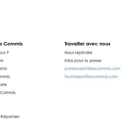
es Commis
Travailler avec nous
ous ?
Nous rejoindre
rs
Infos pour la presse
nts
partenariat@lescommis.com
ommis
fournisseur@lescommis.com
arle
es Commis
 Réponses