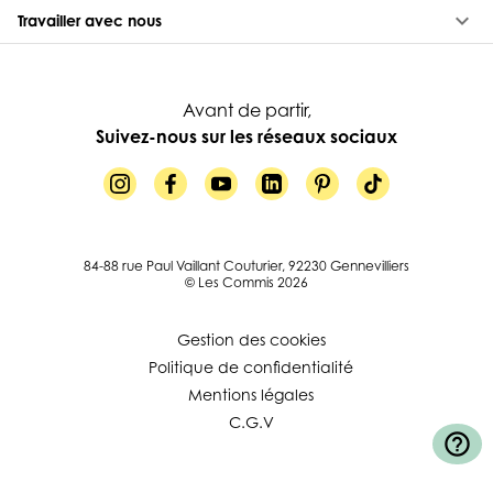
keyboard_arrow_down
Travailler avec nous
Avant de partir,
Suivez-nous sur les réseaux sociaux
84-88 rue Paul Vaillant Couturier, 92230 Gennevilliers
© Les Commis 2026
Gestion des cookies
Politique de confidentialité
Mentions légales
C.G.V
help_outline