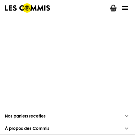
menu
keyboard_arrow_down
Nos paniers recettes
keyboard_arrow_down
À propos des Commis