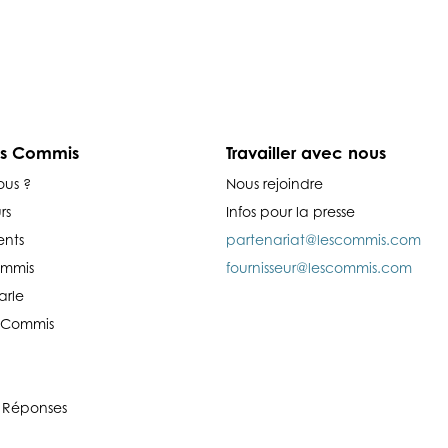
es Commis
Travailler avec nous
ous ?
Nous rejoindre
rs
Infos pour la presse
nts
partenariat@lescommis.com
ommis
fournisseur@lescommis.com
arle
es Commis
 Réponses