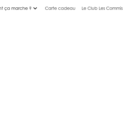
expand_more
t ça marche ?
Carte cadeau
Le Club Les Commis