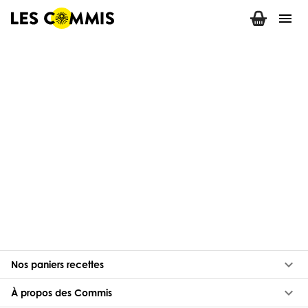
menu
keyboard_arrow_down
Nos paniers recettes
keyboard_arrow_down
À propos des Commis