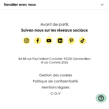
keyboard_arrow_down
Travailler avec nous
Avant de partir,
Suivez-nous sur les réseaux sociaux
84-88 rue Paul Vaillant Couturier, 92230 Gennevilliers
© Les Commis 2026
Gestion des cookies
Politique de confidentialité
Mentions légales
C.G.V
help_outline