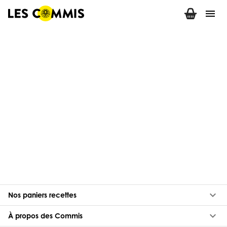
menu
keyboard_arrow_down
Nos paniers recettes
keyboard_arrow_down
À propos des Commis