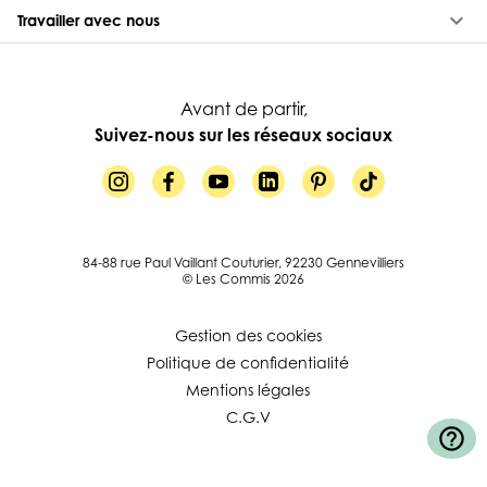
keyboard_arrow_down
Travailler avec nous
Avant de partir,
Suivez-nous sur les réseaux sociaux
84-88 rue Paul Vaillant Couturier, 92230 Gennevilliers
© Les Commis 2026
Gestion des cookies
Politique de confidentialité
Mentions légales
C.G.V
help_outline