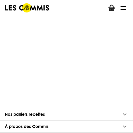
menu
keyboard_arrow_down
Nos paniers recettes
keyboard_arrow_down
À propos des Commis