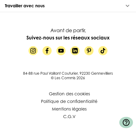
keyboard_arrow_down
Travailler avec nous
Avant de partir,
Suivez-nous sur les réseaux sociaux
84-88 rue Paul Vaillant Couturier, 92230 Gennevilliers
© Les Commis 2026
Gestion des cookies
Politique de confidentialité
Mentions légales
C.G.V
help_outline