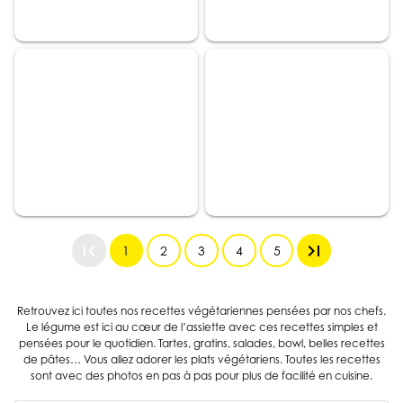
first_page
last_page
1
2
3
4
5
Retrouvez ici toutes nos recettes végétariennes pensées par nos chefs.
Le légume est ici au cœur de l’assiette avec ces recettes simples et
pensées pour le quotidien. Tartes, gratins, salades, bowl, belles recettes
de pâtes… Vous allez adorer les plats végétariens. Toutes les recettes
sont avec des photos en pas à pas pour plus de facilité en cuisine.