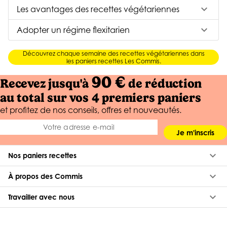
keyboard_arrow_down
Les avantages des recettes végétariennes
keyboard_arrow_down
Adopter un régime flexitarien
Découvrez chaque semaine des recettes végétariennes dans
les paniers recettes Les Commis.
90 €
Recevez jusqu'à
de réduction
au total sur vos 4 premiers paniers
et profitez de nos conseils, offres et nouveautés.
Je m'inscris
keyboard_arrow_down
Nos paniers recettes
keyboard_arrow_down
À propos des Commis
keyboard_arrow_down
Travailler avec nous