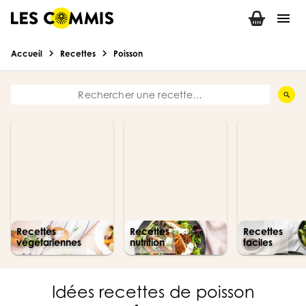
menu
chevron_right
chevron_right
Accueil
Recettes
Poisson
search
Recettes
Recettes
Recettes
végétariennes
nutrition
faciles
Idées recettes de poisson