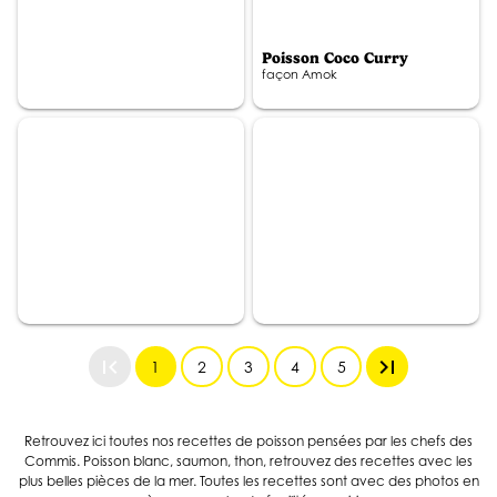
Poisson Coco Curry
façon Amok
first_page
last_page
1
2
3
4
5
Retrouvez ici toutes nos recettes de poisson pensées par les chefs des
Commis. Poisson blanc, saumon, thon, retrouvez des recettes avec les
plus belles pièces de la mer. Toutes les recettes sont avec des photos en