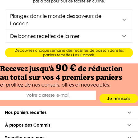
pas à pas pour plus de facilité en cuisine.
Plongez dans le monde des saveurs de
keyboard_arrow_down
l’océan
keyboard_arrow_down
De bonnes recettes de la mer
Découvrez chaque semaine des recettes de poisson dans les
paniers recettes Les Commis.
90 €
Recevez jusqu'à
de réduction
au total sur vos 4 premiers paniers
et profitez de nos conseils, offres et nouveautés.
Je m'inscris
keyboard_arrow_down
Nos paniers recettes
keyboard_arrow_down
À propos des Commis
keyboard_arrow_down
Travailler avec nous