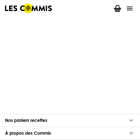
menu
keyboard_arrow_down
Nos paniers recettes
keyboard_arrow_down
À propos des Commis