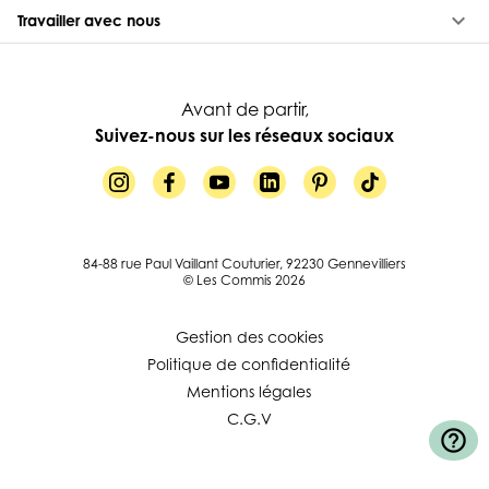
keyboard_arrow_down
Travailler avec nous
Avant de partir,
Suivez-nous sur les réseaux sociaux
84-88 rue Paul Vaillant Couturier, 92230 Gennevilliers
© Les Commis 2026
Gestion des cookies
Politique de confidentialité
Mentions légales
C.G.V
help_outline