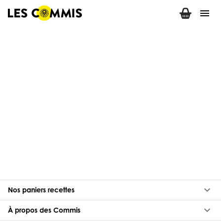
menu
keyboard_arrow_down
Nos paniers recettes
keyboard_arrow_down
À propos des Commis