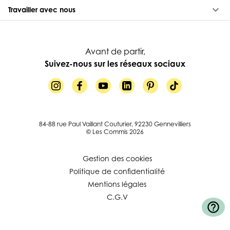
keyboard_arrow_down
Travailler avec nous
Avant de partir,
Suivez-nous sur les réseaux sociaux
84-88 rue Paul Vaillant Couturier, 92230 Gennevilliers
© Les Commis 2026
Gestion des cookies
Politique de confidentialité
Mentions légales
C.G.V
help_outline