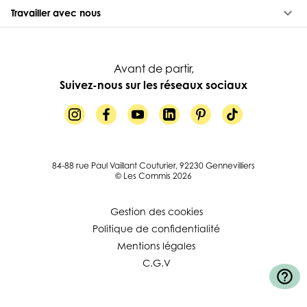
keyboard_arrow_down
Travailler avec nous
Avant de partir,
Suivez-nous sur les réseaux sociaux
84-88 rue Paul Vaillant Couturier, 92230 Gennevilliers
© Les Commis 2026
Gestion des cookies
Politique de confidentialité
Mentions légales
C.G.V
help_outline