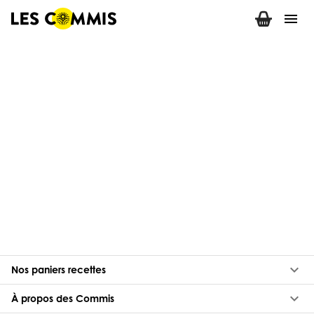
menu
keyboard_arrow_down
Nos paniers recettes
keyboard_arrow_down
À propos des Commis