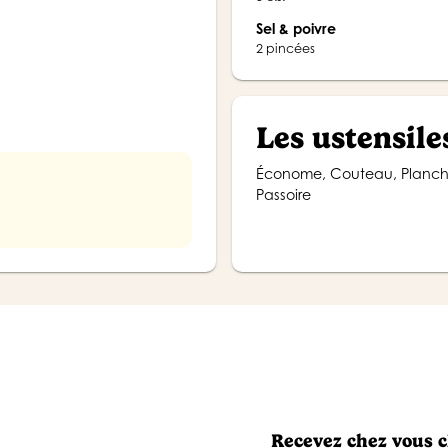
Sel & poivre
2 pincées
Les ustensile
Économe, Couteau, Planche à découper, Bol, Casserole, Presse-purée ou fouet,
Passoire
Recevez chez vous 