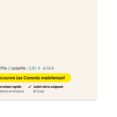
Prix / assiette :
3,81 €
4,75 €
écouvre Les Commis maintenant
vraison rapide
Label ultra exigeant
artout en France
B-Corp