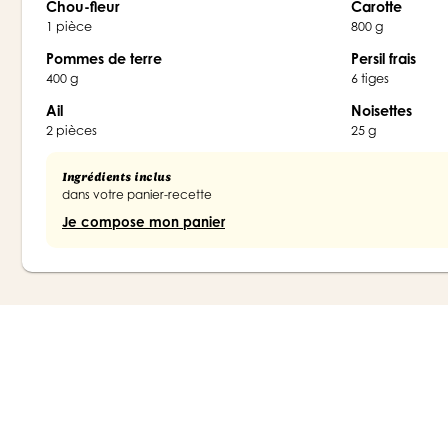
Chou-fleur
Carotte
1 pièce
800 g
Pommes de terre
Persil frais
400 g
6 tiges
Ail
Noisettes
2 pièces
25 g
Ingrédients inclus
dans votre panier-recette
Je compose mon panier