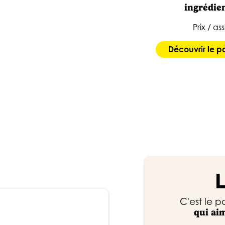
ingrédien
Prix / ass
Découvrir le 
C'est le p
qui ai