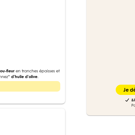
ou-fleur
en tranches épaisses et
onnez*
d'huile d'olive
.
Je d
Li
P