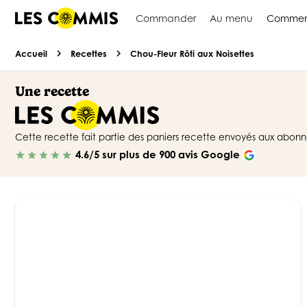
Commander
Au menu
Commen
chevron_right
chevron_right
Accueil
Recettes
Chou-Fleur Rôti aux Noisettes
Une recette
Cette recette fait partie des paniers recette envoyés aux abo
4.6/5 sur plus de 900 avis Google
star
star
star
star
star