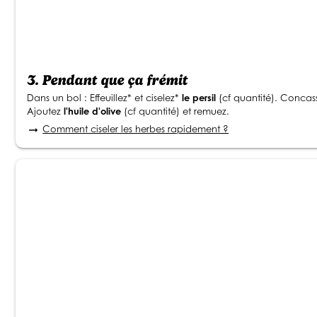
3.
Pendant que ça frémit
Dans un bol : Effeuillez* et ciselez*
le persil
(cf quantité). Concas
Ajoutez
l'huile d'olive
(cf quantité) et remuez.
Comment ciseler les herbes rapidement ?
arrow_right_alt