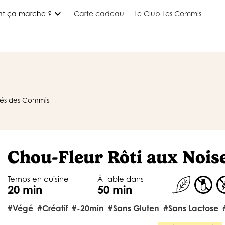
expand_more
t ça marche ?
Carte cadeau
Le Club Les Commis
nnés des Commis
Chou-Fleur Rôti aux Nois
Temps en cuisine
À table dans
20 min
50 min
#végé
#créatif
#-20min
#sans Gluten
#sans Lactose