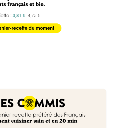
ts français et bio.
iette :
3,81 €
4,75 €
panier-recette du moment
anier recette préféré des Français
ment cuisiner sain et en 20 min