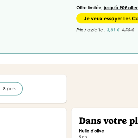
Offre limitée,
jusqu'à 90€ offer
Je veux essayer Les 
3,81 €
Prix / assiette :
4,75 €
8 pers.
Dans votre p
Huile d'olive
5 c.s.