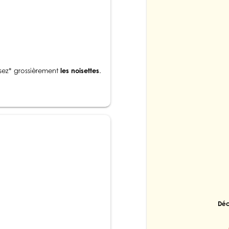
sez* grossièrement
les noisettes
.
Déc