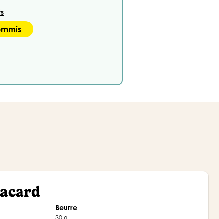
ts
Commis
lacard
Beurre
30 g