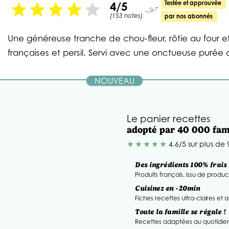
4/5
Testée et approuvée
star
star
star
star
star
(153 notes)
par nos abonnés
Une généreuse tranche de chou-fleur, rôtie au four
françaises et persil. Servi avec une onctueuse purée 
NOUVEAU
Le panier recettes
adopté par 40 000 fam
4.6/5 sur plus de
star
star
star
star
star
Des ingrédients 100% frais
Produits français, issu de produc
Cuisinez en -20min
Fiches recettes ultra-claires et 
Toute la famille se régale !
Recettes adaptées au quotidien,