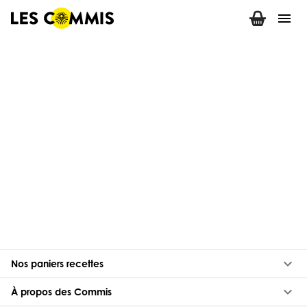
menu
keyboard_arrow_down
Nos paniers recettes
keyboard_arrow_down
À propos des Commis