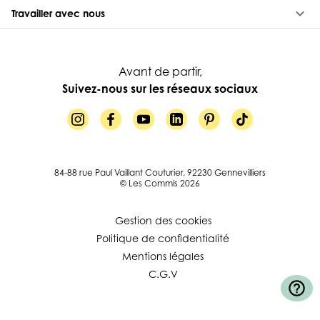
keyboard_arrow_down
Travailler avec nous
Avant de partir,
Suivez-nous sur les réseaux sociaux
84-88 rue Paul Vaillant Couturier, 92230 Gennevilliers
© Les Commis 2026
Gestion des cookies
Politique de confidentialité
Mentions légales
C.G.V
help_outline