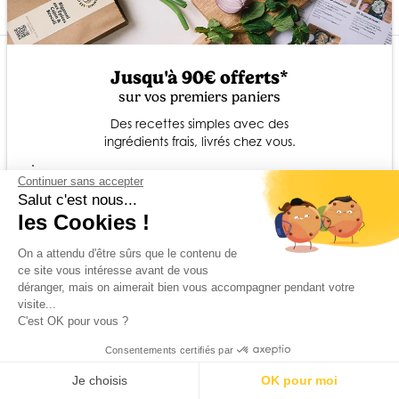
keyboard_arrow_down
Travailler avec nous
Jusqu'à 90€ offerts*
Avant de partir,
sur vos premiers paniers
Suivez-nous sur les réseaux sociaux
Des recettes simples avec des
ingrédients frais, livrés chez vous.
email
Continuer sans accepter
Votre adresse mail
Salut c'est nous...
En renseignant votre adresse mail ici, vous acceptez de recevoir nos
84-88 rue Paul Vaillant Couturier, 92230 Gennevilliers
les Cookies !
communications marketing par mail. Vous pourrez vous désabonner à
© Les Commis 2026
tout moment.
On a attendu d'être sûrs que le contenu de
👉 Je débloque mes 90€
ce site vous intéresse avant de vous
Gestion des cookies
déranger, mais on aimerait bien vous accompagner pendant votre
Politique de confidentialité
visite...
Non, merci
Mentions légales
C'est OK pour vous ?
C.G.V
*Réduction indicative répartie sur vos 4 premiers paniers, calculée pour une box
Consentements certifiés par
de 5 recettes pour 4 personnes.
help_outline
Offre réservée aux nouveaux abonnés.
Offre valable pendant 40 jours après votre inscription.
Je choisis
OK pour moi