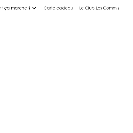
expand_more
t ça marche ?
Carte cadeau
Le Club Les Commis