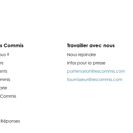
es Commis
Travailler avec nous
ous ?
Nous rejoindre
rs
Infos pour la presse
nts
partenariat@lescommis.com
ommis
fournisseur@lescommis.com
arle
es Commis
 Réponses