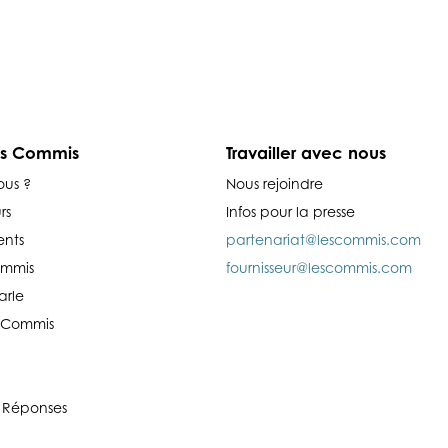
es Commis
Travailler avec nous
ous ?
Nous rejoindre
rs
Infos pour la presse
nts
partenariat@lescommis.com
ommis
fournisseur@lescommis.com
arle
es Commis
 Réponses