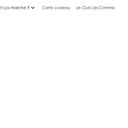
expand_more
t ça marche ?
Carte cadeau
Le Club Les Commis