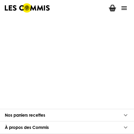
menu
keyboard_arrow_down
Nos paniers recettes
keyboard_arrow_down
À propos des Commis