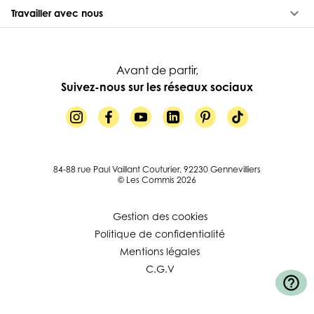
keyboard_arrow_down
Travailler avec nous
Avant de partir,
Suivez-nous sur les réseaux sociaux
84-88 rue Paul Vaillant Couturier, 92230 Gennevilliers
© Les Commis 2026
Gestion des cookies
Politique de confidentialité
Mentions légales
C.G.V
help_outline