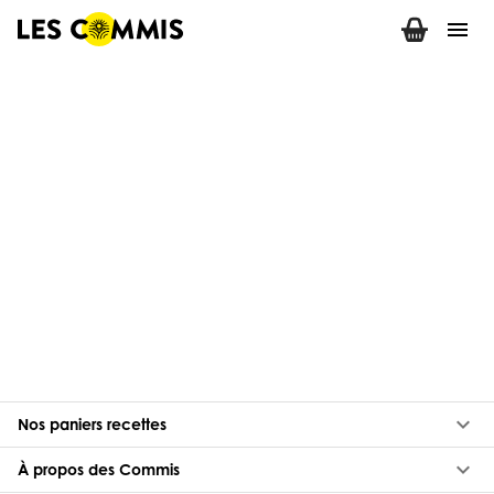
menu
keyboard_arrow_down
Nos paniers recettes
keyboard_arrow_down
À propos des Commis