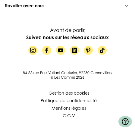
keyboard_arrow_down
Travailler avec nous
Avant de partir,
Suivez-nous sur les réseaux sociaux
84-88 rue Paul Vaillant Couturier, 92230 Gennevilliers
© Les Commis 2026
Gestion des cookies
Politique de confidentialité
Mentions légales
C.G.V
help_outline