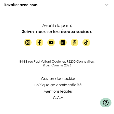
keyboard_arrow_down
Travailler avec nous
Avant de partir,
Suivez-nous sur les réseaux sociaux
84-88 rue Paul Vaillant Couturier, 92230 Gennevilliers
© Les Commis 2026
Gestion des cookies
Politique de confidentialité
Mentions légales
C.G.V
help_outline