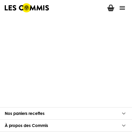
menu
keyboard_arrow_down
Nos paniers recettes
keyboard_arrow_down
À propos des Commis