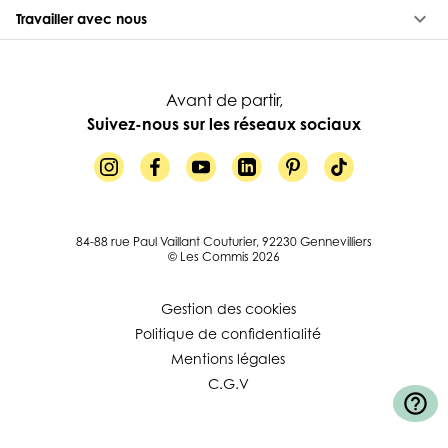
keyboard_arrow_down
Travailler avec nous
Avant de partir,
Suivez-nous sur les réseaux sociaux
84-88 rue Paul Vaillant Couturier, 92230 Gennevilliers
© Les Commis 2026
Gestion des cookies
Politique de confidentialité
Mentions légales
C.G.V
help_outline