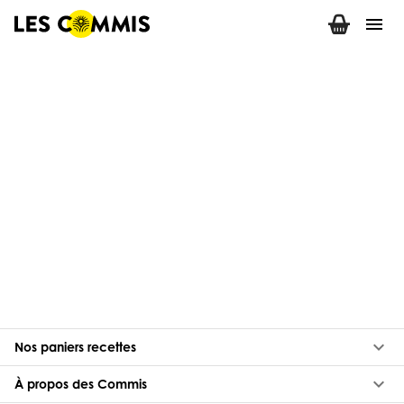
menu
keyboard_arrow_down
Nos paniers recettes
keyboard_arrow_down
À propos des Commis