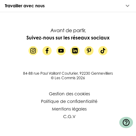
keyboard_arrow_down
Travailler avec nous
Avant de partir,
Suivez-nous sur les réseaux sociaux
84-88 rue Paul Vaillant Couturier, 92230 Gennevilliers
© Les Commis 2026
Gestion des cookies
Politique de confidentialité
Mentions légales
C.G.V
help_outline