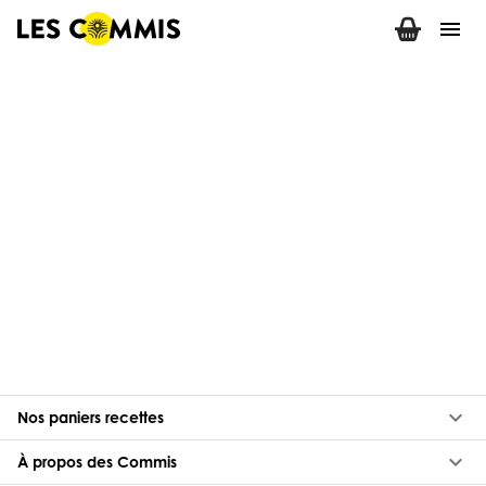
menu
keyboard_arrow_down
Nos paniers recettes
keyboard_arrow_down
À propos des Commis