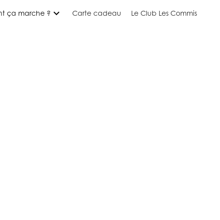
expand_more
t ça marche ?
Carte cadeau
Le Club Les Commis