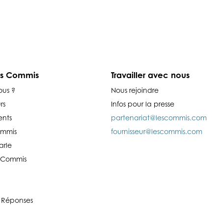
es Commis
Travailler avec nous
ous ?
Nous rejoindre
rs
Infos pour la presse
nts
partenariat@lescommis.com
ommis
fournisseur@lescommis.com
arle
es Commis
 Réponses