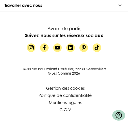
keyboard_arrow_down
Travailler avec nous
Avant de partir,
Suivez-nous sur les réseaux sociaux
84-88 rue Paul Vaillant Couturier, 92230 Gennevilliers
© Les Commis 2026
Gestion des cookies
Politique de confidentialité
Mentions légales
C.G.V
help_outline