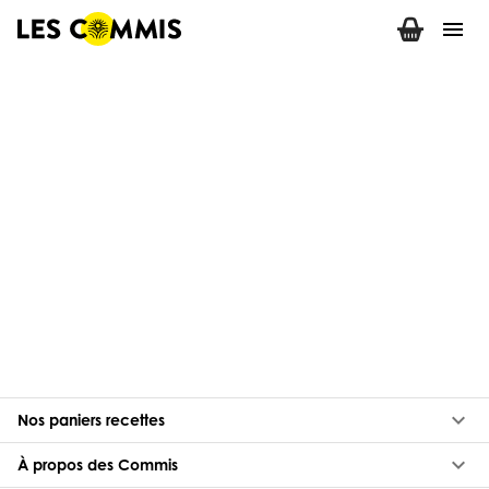
menu
keyboard_arrow_down
Nos paniers recettes
keyboard_arrow_down
À propos des Commis