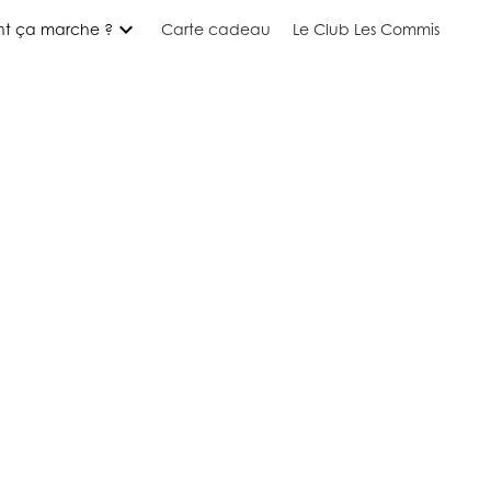
expand_more
t ça marche ?
Carte cadeau
Le Club Les Commis