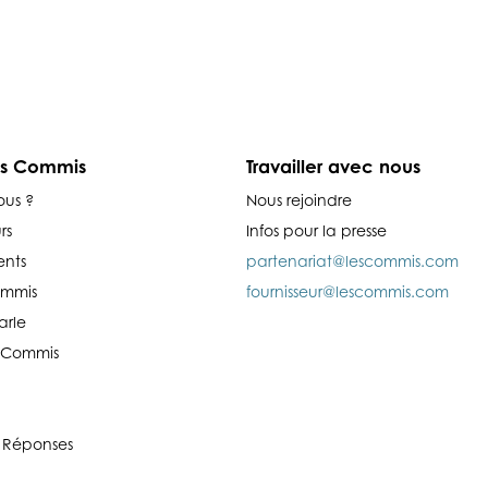
es Commis
Travailler avec nous
ous ?
Nous rejoindre
rs
Infos pour la presse
nts
partenariat@lescommis.com
ommis
fournisseur@lescommis.com
arle
es Commis
 Réponses