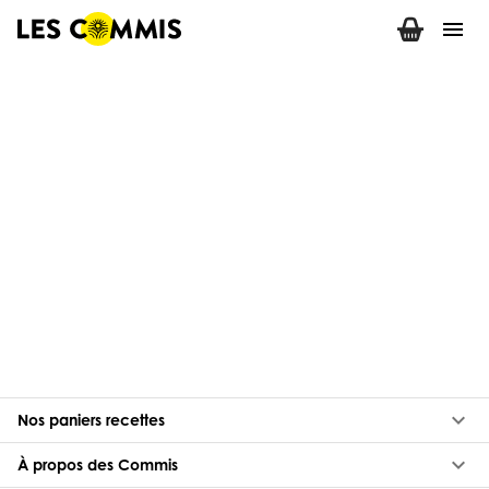
menu
keyboard_arrow_down
Nos paniers recettes
keyboard_arrow_down
À propos des Commis