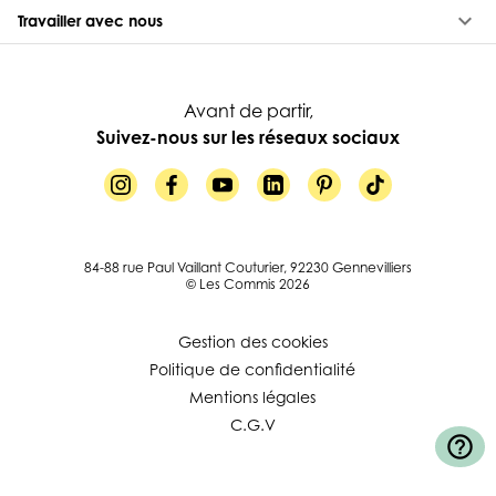
keyboard_arrow_down
Travailler avec nous
Avant de partir,
Suivez-nous sur les réseaux sociaux
84-88 rue Paul Vaillant Couturier, 92230 Gennevilliers
© Les Commis 2026
Gestion des cookies
Politique de confidentialité
Mentions légales
C.G.V
help_outline