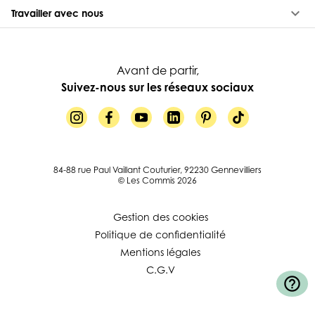
keyboard_arrow_down
Travailler avec nous
Avant de partir,
Suivez-nous sur les réseaux sociaux
84-88 rue Paul Vaillant Couturier, 92230 Gennevilliers
© Les Commis 2026
Gestion des cookies
Politique de confidentialité
Mentions légales
C.G.V
help_outline