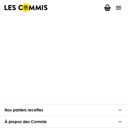
menu
keyboard_arrow_down
Nos paniers recettes
keyboard_arrow_down
À propos des Commis