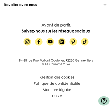
keyboard_arrow_down
Travailler avec nous
Avant de partir,
Suivez-nous sur les réseaux sociaux
84-88 rue Paul Vaillant Couturier, 92230 Gennevilliers
© Les Commis 2026
Gestion des cookies
Politique de confidentialité
Mentions légales
C.G.V
help_outline