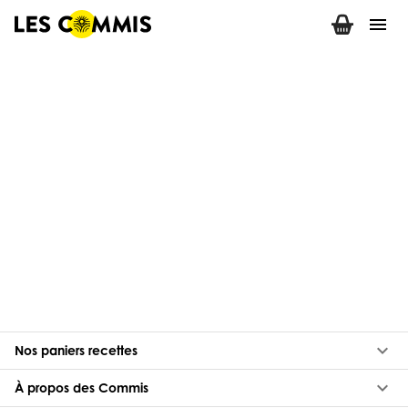
menu
keyboard_arrow_down
Nos paniers recettes
keyboard_arrow_down
À propos des Commis