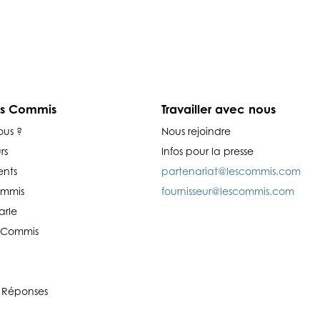
es Commis
Travailler avec nous
ous ?
Nous rejoindre
rs
Infos pour la presse
nts
partenariat@lescommis.com
ommis
fournisseur@lescommis.com
arle
es Commis
 Réponses