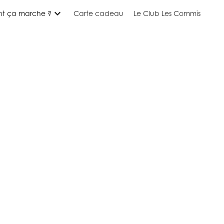
expand_more
t ça marche ?
Carte cadeau
Le Club Les Commis