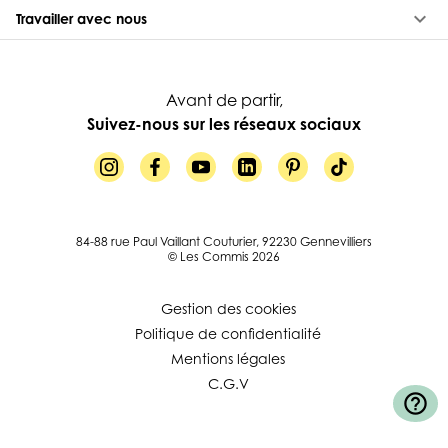
keyboard_arrow_down
Travailler avec nous
Avant de partir,
Suivez-nous sur les réseaux sociaux
84-88 rue Paul Vaillant Couturier, 92230 Gennevilliers
© Les Commis 2026
Gestion des cookies
Politique de confidentialité
Mentions légales
C.G.V
help_outline