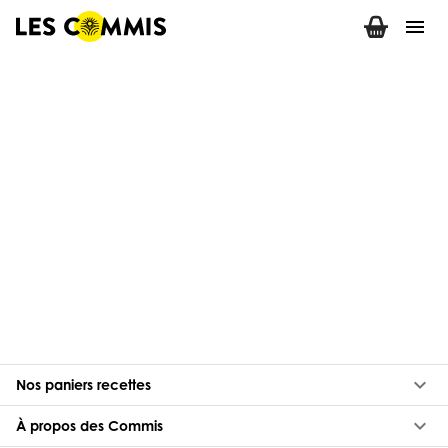
menu
keyboard_arrow_down
Nos paniers recettes
keyboard_arrow_down
À propos des Commis