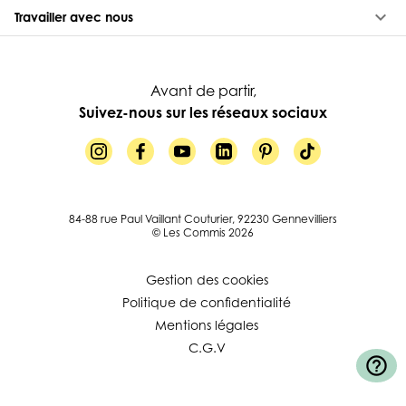
keyboard_arrow_down
Travailler avec nous
Avant de partir,
Suivez-nous sur les réseaux sociaux
84-88 rue Paul Vaillant Couturier, 92230 Gennevilliers
© Les Commis 2026
Gestion des cookies
Politique de confidentialité
Mentions légales
C.G.V
help_outline