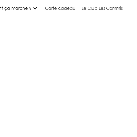
expand_more
t ça marche ?
Carte cadeau
Le Club Les Commis