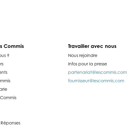
es Commis
Travailler avec nous
ous ?
Nous rejoindre
rs
Infos pour la presse
nts
partenariat@lescommis.com
ommis
fournisseur@lescommis.com
arle
es Commis
 Réponses