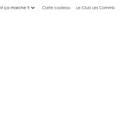
expand_more
t ça marche ?
Carte cadeau
Le Club Les Commis