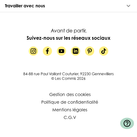
keyboard_arrow_down
Travailler avec nous
Avant de partir,
Suivez-nous sur les réseaux sociaux
84-88 rue Paul Vaillant Couturier, 92230 Gennevilliers
© Les Commis 2026
Gestion des cookies
Politique de confidentialité
Mentions légales
C.G.V
help_outline