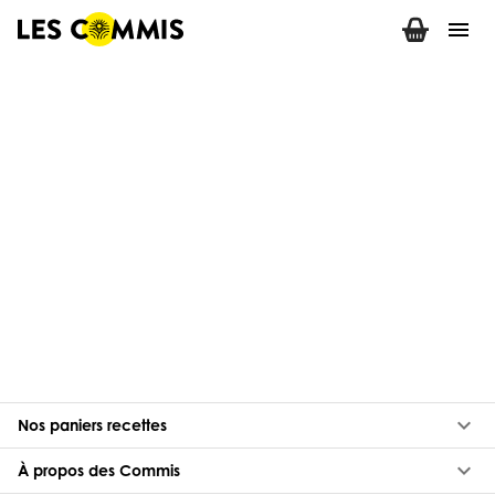
menu
keyboard_arrow_down
Nos paniers recettes
keyboard_arrow_down
À propos des Commis