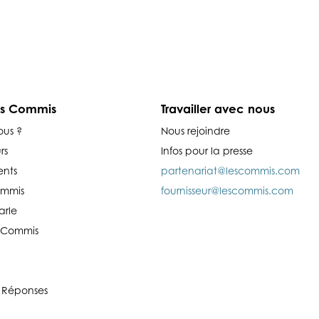
es Commis
Travailler avec nous
ous ?
Nous rejoindre
rs
Infos pour la presse
nts
partenariat@lescommis.com
ommis
fournisseur@lescommis.com
arle
es Commis
 Réponses