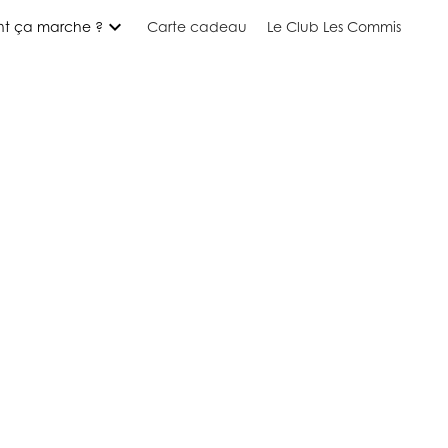
expand_more
t ça marche ?
Carte cadeau
Le Club Les Commis